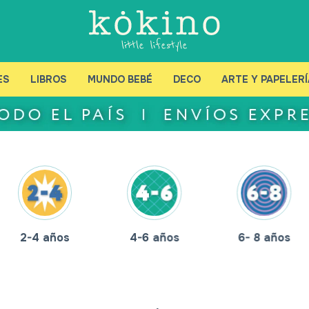
ES
LIBROS
MUNDO BEBÉ
DECO
ARTE Y PAPELERÍ
2-4 años
4-6 años
6- 8 años