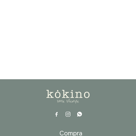



a
Compra