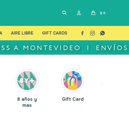
$
0
A
AIRE LIBRE
GIFT CARDS



8 años y
Gift Card
mas