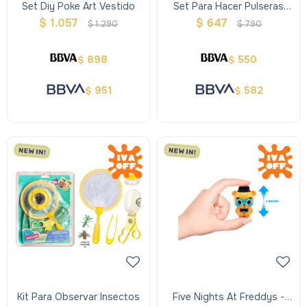
Set Diy Poke Art Vestido
Set Para Hacer Pulseras
Con Hilo
$
1.057
$
647
$
1.290
$
790
898
550
$
$
951
582
$
$
Kit Para Observar Insectos
Five Nights At Freddys -