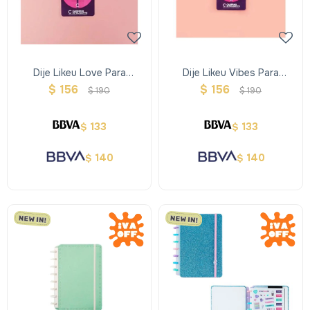
Dije Likeu Love Para
Dije Likeu Vibes Para
Cuaderno Inteligente
Cuaderno Inteligente
$
156
$
156
$
190
$
190
133
133
$
$
140
140
$
$