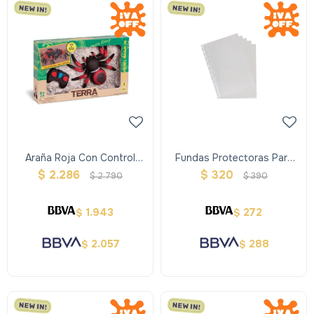
Araña Roja Con Control
Fundas Protectoras Para
Remoto Terra
Cuaderno Inteligente A5
$
2.286
$
320
$
2.790
$
390
1.943
272
$
$
2.057
288
$
$