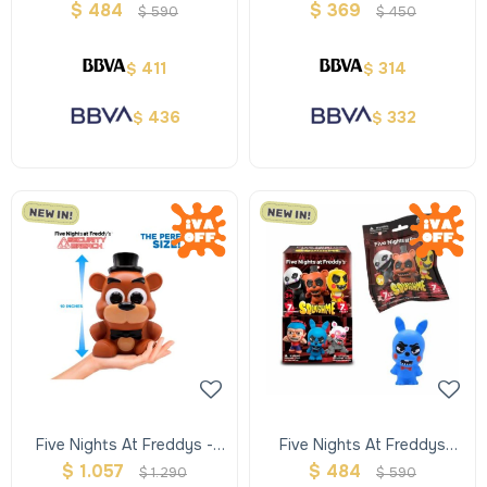
Trompo
$
484
$
369
$
590
$
450
411
314
$
$
436
332
$
$
Five Nights At Freddys -
Five Nights At Freddys
Mega Squishme
Movie 2.5" Squishmes
$
1.057
$
484
$
1.290
$
590