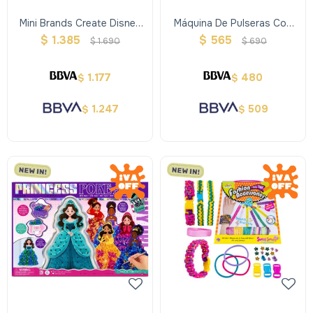
Mini Brands Create Disney
Máquina De Pulseras Con
Snow Glo
Diseño
$
1.385
$
565
$
1.690
$
690
1.177
480
$
$
1.247
509
$
$