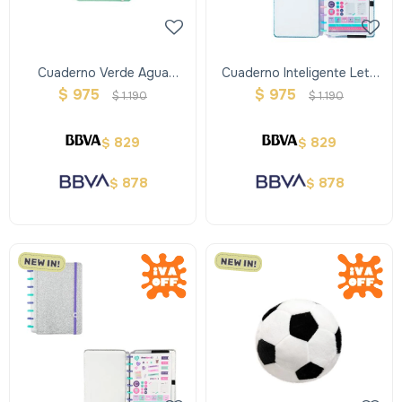
Cuaderno Verde Agua
Cuaderno Inteligente Lets
Pastel A5
Glitter Ocean Blue A5
$
975
$
975
$
1.190
$
1.190
829
829
$
$
878
878
$
$