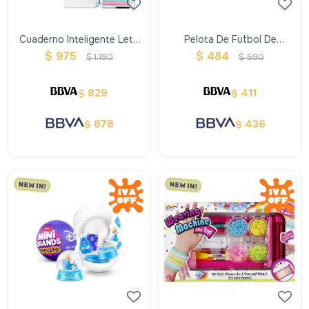
Cuaderno Inteligente Lets
Pelota De Futbol De
Glitter Silver A5
Peluche
$
975
$
484
$
1.190
$
590
829
411
$
$
878
436
$
$