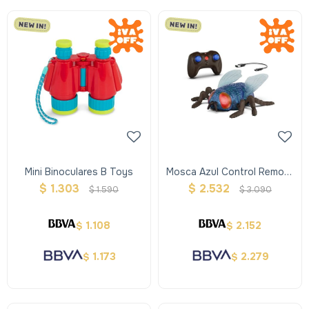
Mini Binoculares B Toys
Mosca Azul Control Remoto
Terra
$
1.303
$
2.532
$
1.590
$
3.090
1.108
2.152
$
$
1.173
2.279
$
$