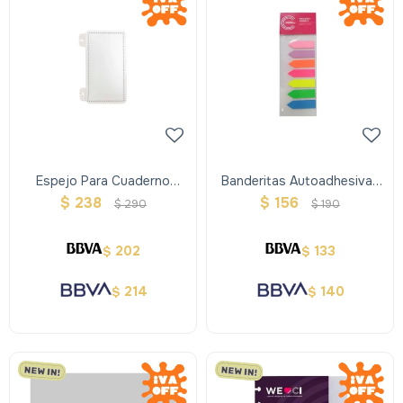
Espejo Para Cuaderno
Banderitas Autoadhesivas
Inteligente
Para Cuadernos Inteligentes
$
238
$
156
$
290
$
190
202
133
$
$
214
140
$
$