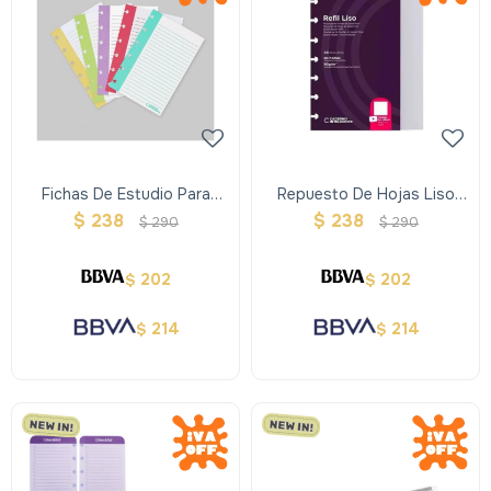
Fichas De Estudio Para
Repuesto De Hojas Liso
Cuaderno Inteligente
Para Cuaderno Inteligente
$
238
$
238
$
290
$
290
Grande
202
202
$
$
214
214
$
$