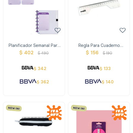
Planificador Semanal Para
Regla Para Cuaderno
Cuadernos Inteligentes
Inteligente
$
402
$
156
$
490
$
190
342
133
$
$
362
140
$
$