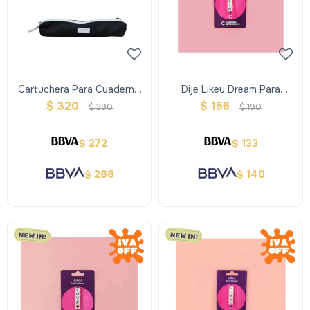
Cartuchera Para Cuaderno
Dije Likeu Dream Para
Inteligente
Cuaderno Inteligente
$
320
$
156
$
390
$
190
272
133
$
$
288
140
$
$