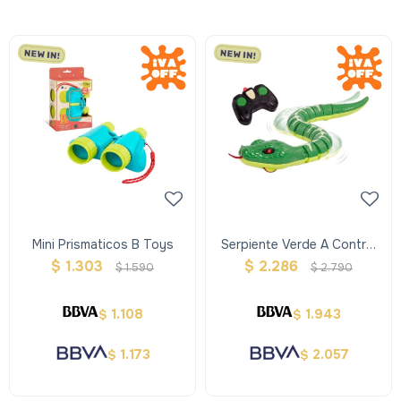
Mini Prismaticos B Toys
Serpiente Verde A Control
Remoto Terra
$
1.303
$
2.286
$
1.590
$
2.790
1.108
1.943
$
$
1.173
2.057
$
$