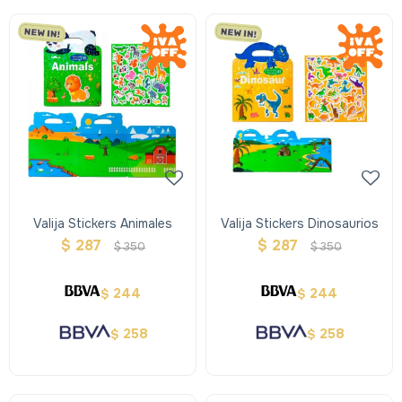
Valija Stickers Animales
Valija Stickers Dinosaurios
$
287
$
287
$
350
$
350
244
244
$
$
258
258
$
$