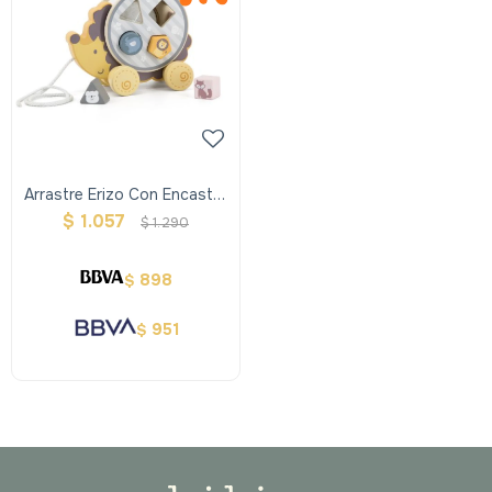
Arrastre Erizo Con Encastre
- Polar B
$
1.057
$
1.290
898
$
951
$