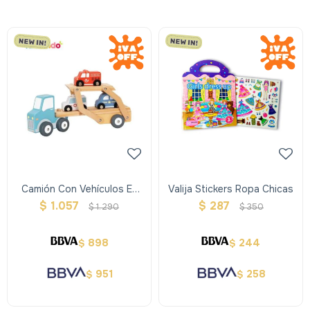
Camión Con Vehículos En
Valija Stickers Ropa Chicas
Madera - Hi Pando
$
1.057
$
287
$
1.290
$
350
898
244
$
$
951
258
$
$