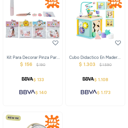
Kit Para Decorar Pinza Para
Cubo Didactico En Madera-
El Cabello Diy
5 En 1
$
156
$
1.303
$
190
$
1.590
133
1.108
$
$
140
1.173
$
$