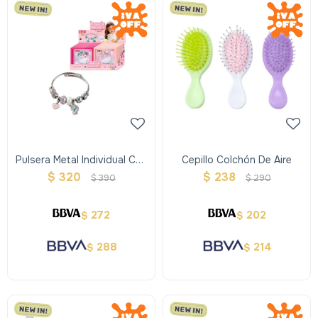
Pulsera Metal Individual Con
Cepillo Colchón De Aire
Dijes
$
320
$
238
$
390
$
290
272
202
$
$
288
214
$
$