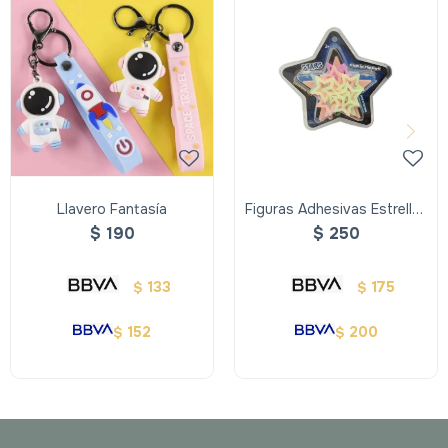
Llavero Fantasía
Figuras Adhesivas Estrellas
Brillan En La Oscuridad
$
190
$
250
133
175
$
$
152
200
$
$