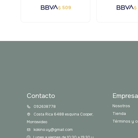
509
$
$
Contacto
Empres
Nosotros
092638778
Tienda
Costa Rica 6488 esquina Cooper,
Términos y c
Montevideo
kokino.uy@gmail.com
Lunes a viernes de 10:30 a 19:30 y