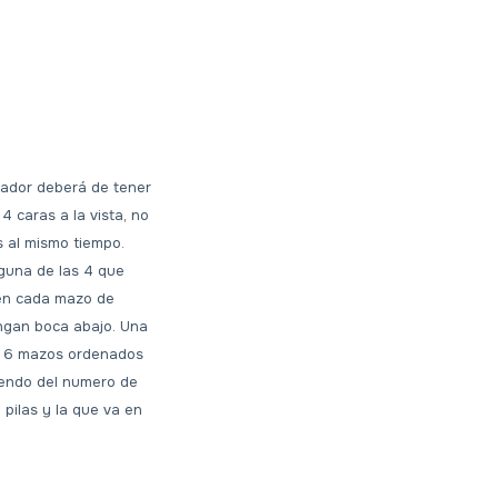
ugador deberá de tener
 caras a la vista, no
s al mismo tiempo.
lguna de las 4 que
) en cada mazo de
engan boca abajo. Una
os 6 mazos ordenados
iendo del numero de
pilas y la que va en