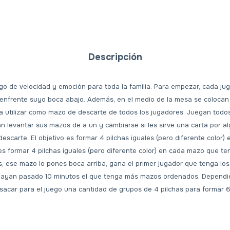
Descripción
ego de velocidad y emoción para toda la familia. Para empezar, cada j
enfrente suyo boca abajo. Además, en el medio de la mesa se colocan 4
 a utilizar como mazo de descarte de todos los jugadores. Juegan todo
n levantar sus mazos de a un y cambiarse si les sirve una carta por a
escarte. El objetivo es formar 4 pilchas iguales (pero diferente color
 es formar 4 pilchas iguales (pero diferente color) en cada mazo que t
as, ese mazo lo pones boca arriba, gana el primer jugador que tenga l
 hayan pasado 10 minutos el que tenga más mazos ordenados. Depend
acar para el juego una cantidad de grupos de 4 pilchas para formar 6 