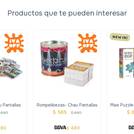
Productos que te pueden interesar
u Pantallas
Rompekbezas- Chau Pantallas
Maxi Puzzle
$
565
$
690
$
690
480
480
$