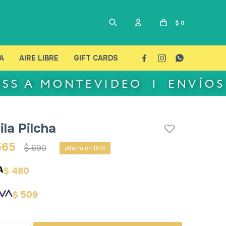
$
0
A
AIRE LIBRE
GIFT CARDS



ila Pilcha
565
$
690
18
480
$
509
$