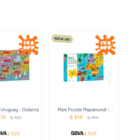
 Uruguay - Didacta
Maxi Puzzle Mapamundi -
Didacta
615
$
615
$
750
$
750
523
523
$
$