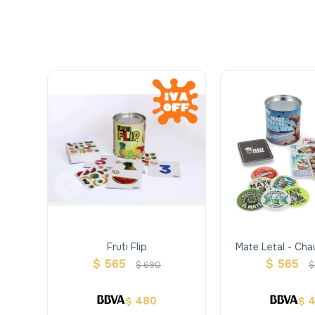
Fruti Flip
Mate Letal - Cha
$
565
$
565
$
690
$
480
$
$