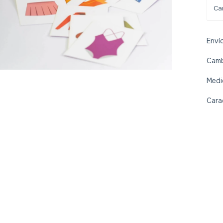
Enví
Camb
Medi
Cara