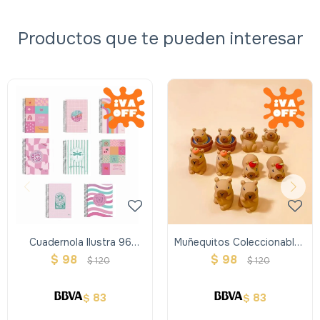
Productos que te pueden interesar
Cuadernola Ilustra 96
Muñequitos Coleccionables
Hojas - Tapa Dura
De Capybara
$
98
$
98
$
120
$
120
83
83
$
$