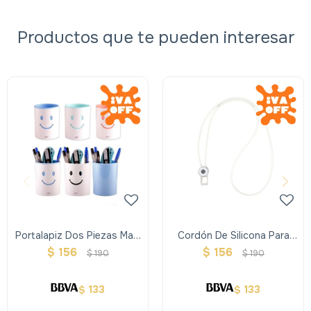
Productos que te pueden interesar
Portalapiz Dos Piezas Main
Cordón De Silicona Para
Paper
Tarjetero - Blanco
$
156
$
156
$
190
$
190
133
133
$
$