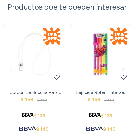
Productos que te pueden interesar
Cordón De Silicona Para
Lapicera Roller Tinta Gel
Tarjetero - Blanco
Neon X5
$
156
$
156
$
190
$
190
133
133
$
$
140
140
$
$