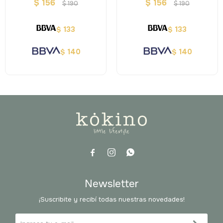
Paper
Neon X5
$
156
$
156
$
190
$
190
133
133
$
$
140
140
$
$



Newsletter
¡Suscribite y recibí todas nuestras novedades!