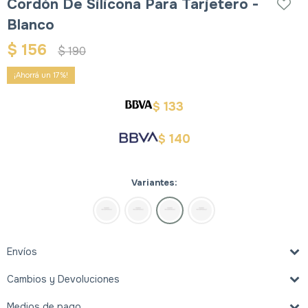
Cordón De Silicona Para Tarjetero -
Blanco
$
156
$
190
17
133
$
140
$
Variantes:
Envíos
Cambios y Devoluciones
Medios de pago