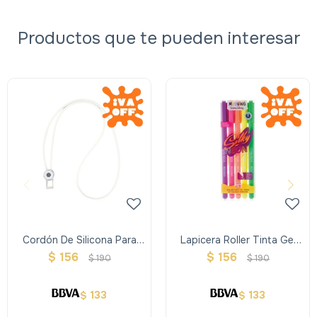
Productos que te pueden interesar
Cordón De Silicona Para
Lapicera Roller Tinta Gel
Tarjetero - Blanco
Neon X5
$
156
$
156
$
190
$
190
133
133
$
$