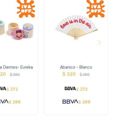
ra Dientes- Eureka
Abanico - Blanco
Vela
320
$
320
$
390
$
390
272
272
$
$
288
288
$
$