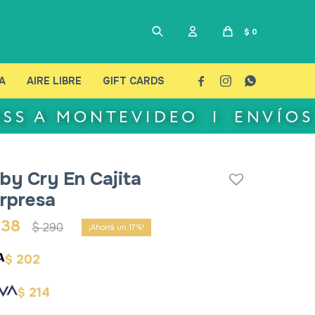
$
0
A
AIRE LIBRE
GIFT CARDS



by Cry En Cajita
rpresa
238
$
290
17
202
$
214
$