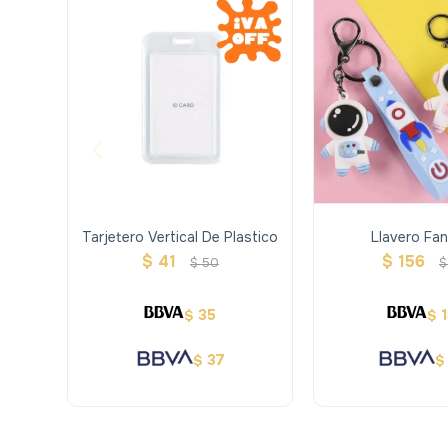
Tarjetero Vertical De Plastico
Llavero Fan
$
41
$
156
$
50
$
35
$
$
37
$
$