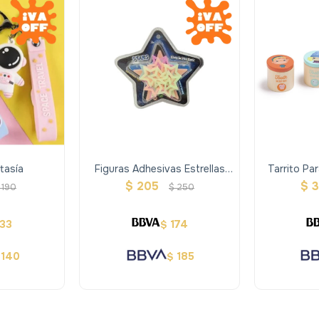
tasía
Figuras Adhesivas Estrellas
Tarrito Pa
Brillan En La Oscuridad
$
205
$
190
$
250
133
174
$
140
185
$