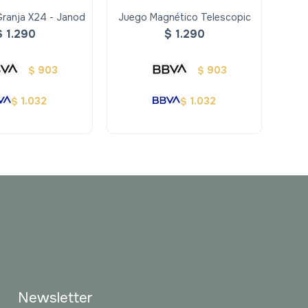
Granja X24 - Janod
Juego Magnético Telescopic
Ma
$
1.290
$
1.290
903
903
$
$
1.032
1.032
$
$
Newsletter