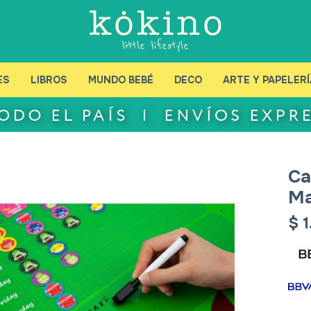
ES
LIBROS
MUNDO BEBÉ
DECO
ARTE Y PAPELERÍ
Ca
Ma
$
1