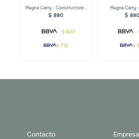
Magna Carry - Constructores
Magna Carry 
Ocupados
Dinosaur
$
890
$
89
623
$
712
$
$
Contacto
Empres