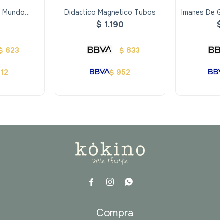
- Mundo
Didactico Magnetico Tubos
Imanes De 
io
0
$
1.190
623
833
$
$
712
952
$



a
Compra