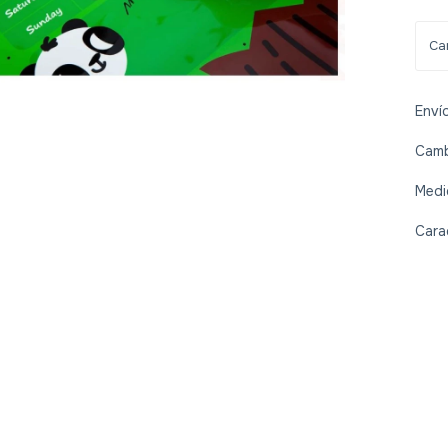
Enví
Camb
Medi
Cara