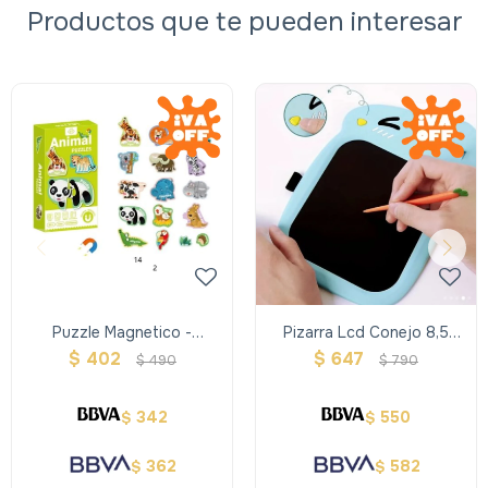
Productos que te pueden interesar
Puzzle Magnetico -
Pizarra Lcd Conejo 8,5
Animales
Color
$
402
$
647
$
490
$
790
342
550
$
$
362
582
$
$