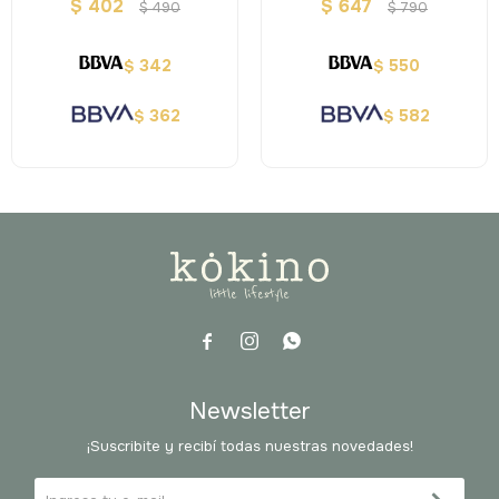
Animales
Color
$
402
$
647
$
490
$
790
342
550
$
$
362
582
$
$



Newsletter
¡Suscribite y recibí todas nuestras novedades!