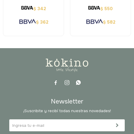
342
550
$
$
362
582
$
$



Newsletter
¡Suscribite y recibí todas nuestras novedades!