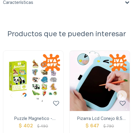
Características
Productos que te pueden interesar
Puzzle Magnetico -
Pizarra Lcd Conejo 8,5
Animales
Color
$
402
$
647
$
490
$
790