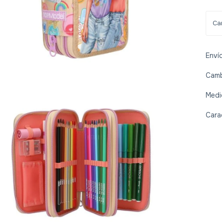
Enví
Camb
Medi
Cara