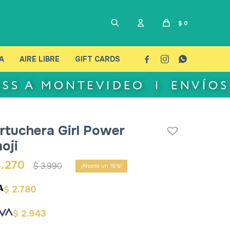
$
0
A
AIRE LIBRE
GIFT CARDS



rtuchera Girl Power
oji
.270
$
3.990
18
2.780
$
2.943
$