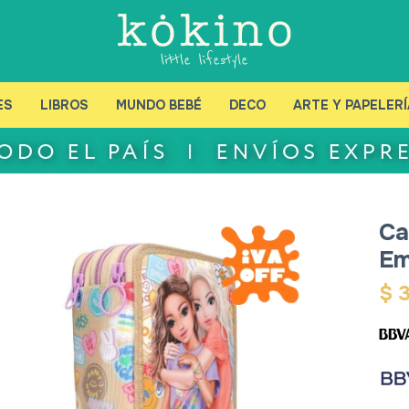
ES
LIBROS
MUNDO BEBÉ
DECO
ARTE Y PAPELERÍ
Ca
Em
$
3