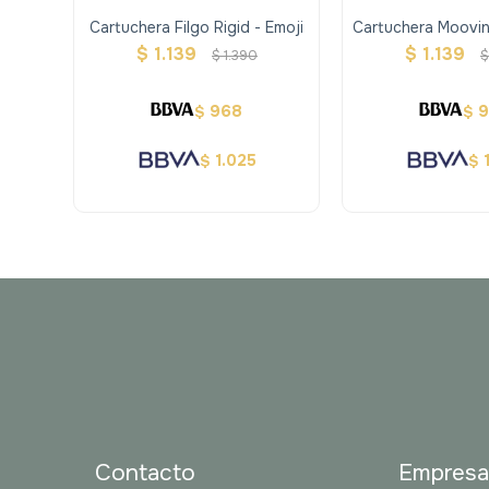
Cartuchera Filgo Rigid - Emoji
Cartuchera Moovi
Star Wa
$
1.139
$
1.139
$
1.390
$
968
$
$
1.025
$
$
Contacto
Empres