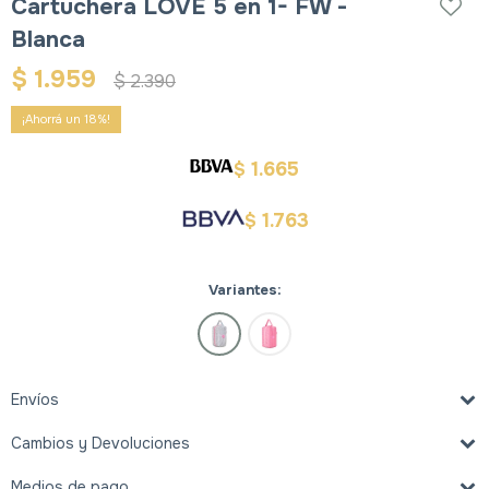
Cartuchera LOVE 5 en 1- FW -
Blanca
$
1.959
$
2.390
18
1.665
$
1.763
$
Variantes:
Envíos
Cambios y Devoluciones
Medios de pago