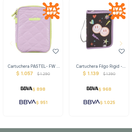
Cartuchera PASTEL- FW -
Cartuchera Filgo Rigid -
Violeta
Emoji
$
1.057
$
1.139
$
1.290
$
1.390
898
968
$
$
951
1.025
$
$