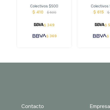
Colectivos $500
Colectivos
$
410
$
615
$
500
$
349
$
$
369
$
$
Contacto
Empres