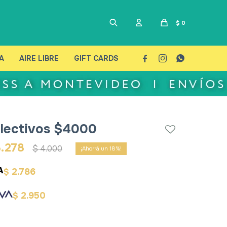
$
0
A
AIRE LIBRE
GIFT CARDS



lectivos $4000
.278
$
4.000
18
2.786
$
2.950
$