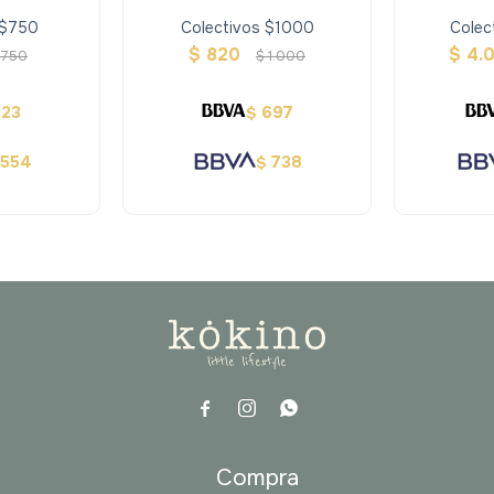
 $750
Colectivos $1000
Colec
$
820
$
4.
750
$
1.000
523
697
$
554
738
$



a
Compra