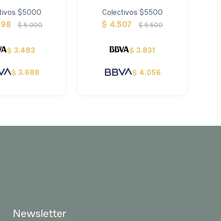
tivos $5000
Colectivos $5500
098
$
4.507
$
5.000
$
5.500
3.483
3.831
$
$
3.688
4.056
$
$
Newsletter