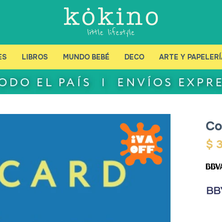
ES
LIBROS
MUNDO BEBÉ
DECO
ARTE Y PAPELERÍ
Co
$
3