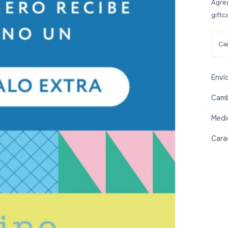
Agreg
giftc
Enví
Camb
Medi
Cara