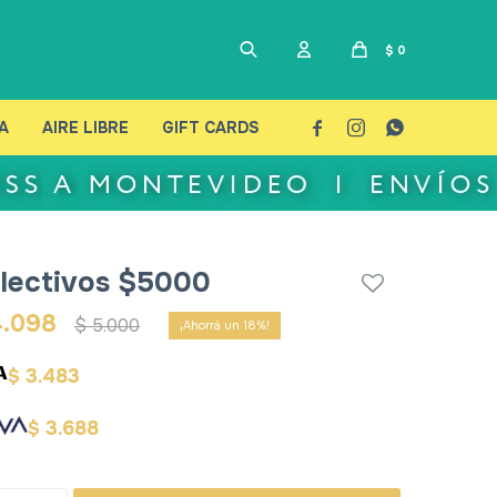
$
0
A
AIRE LIBRE
GIFT CARDS



lectivos $5000
4.098
$
5.000
18
3.483
$
3.688
$