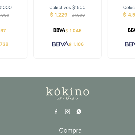
 $1000
Colectivos $1500
Colec
$
1.229
$
4.
1.000
$
1.500
697
1.045
$
738
1.106
$



a
Compra