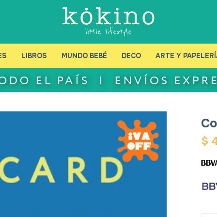
ES
LIBROS
MUNDO BEBÉ
DECO
ARTE Y PAPELERÍ
Co
$