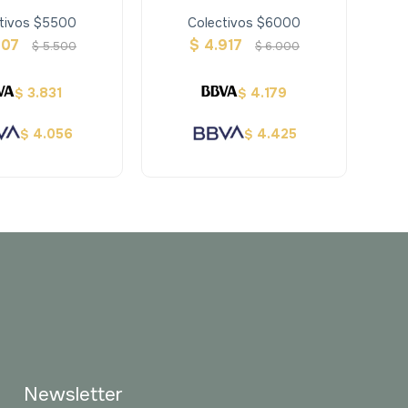
tivos $5500
Colectivos $6000
507
$
4.917
$
5.500
$
6.000
3.831
4.179
$
$
4.056
4.425
$
$
Newsletter