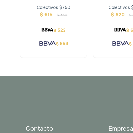
Colectivos $750
Colectivos
$
615
$
820
$
750
$
523
$
$
554
$
$
Contacto
Empres