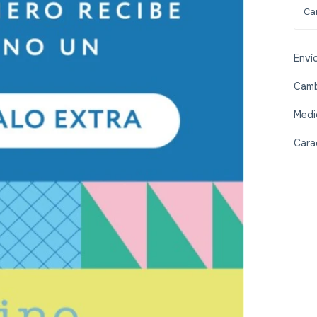
Enví
Camb
Medi
Cara