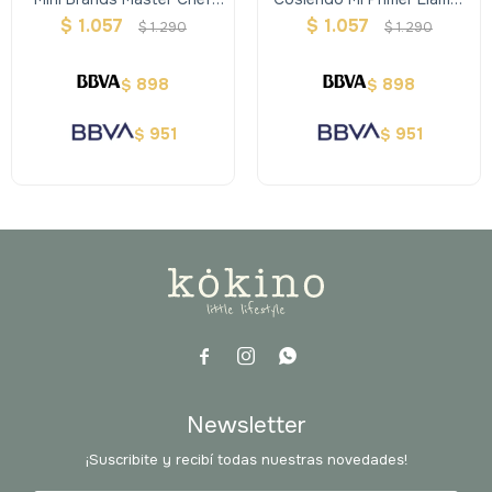
Serie 2
Avenir
$
1.057
$
1.057
$
1.290
$
1.290
898
898
$
$
951
951
$
$



Newsletter
¡Suscribite y recibí todas nuestras novedades!