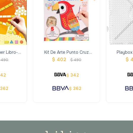
er Libro-
Kit De Arte Punto Cruz
Playbox
ios
Animales
Tabler
$
402
$
490
$
490
En
342
342
$
362
362
$