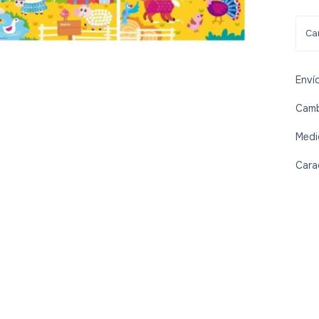
Enví
Camb
Medi
Cara