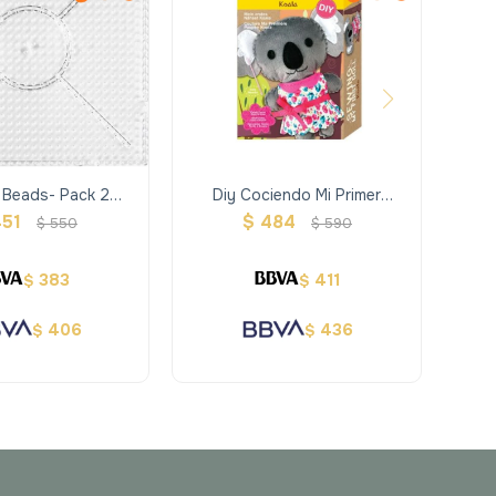
 Beads- Pack 2
Diy Cociendo Mi Primer
Ma
os Cuadrados
Muñeco Koala- Avenir
451
$
484
$
550
$
590
castrable
383
411
$
$
406
436
$
$