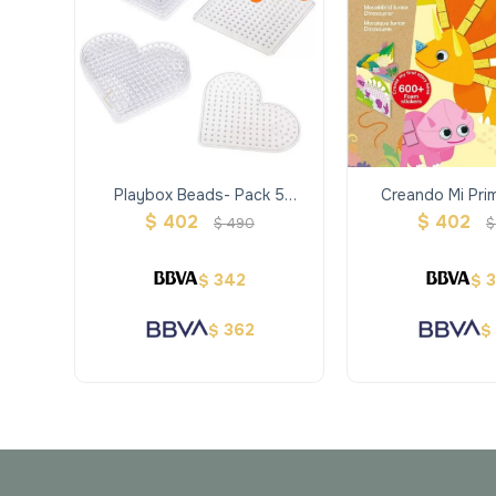
Playbox Beads- Pack 5
Creando Mi Prim
Tableros
Dinosaur
$
402
$
402
$
490
$
342
$
$
362
$
$