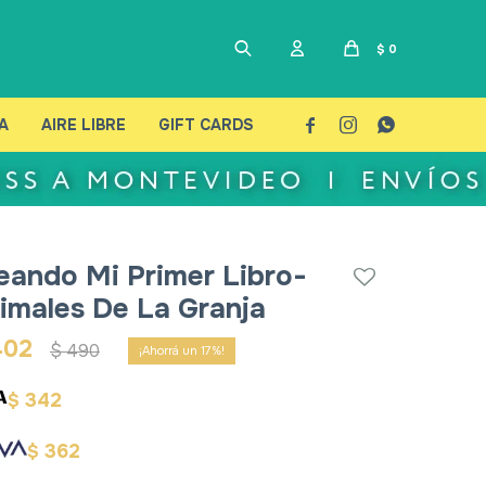
$
0
A
AIRE LIBRE
GIFT CARDS



eando Mi Primer Libro-
imales De La Granja
402
$
490
17
342
$
362
$