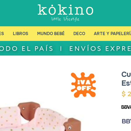
ES
LIBROS
MUNDO BEBÉ
DECO
ARTE Y PAPELERÍ
Cu
Es
$
2