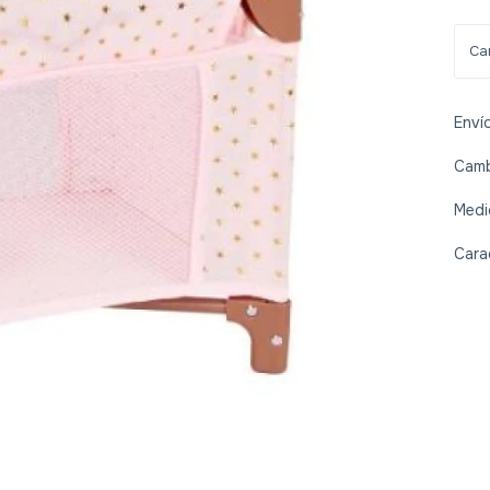
Enví
Camb
Medi
Cara