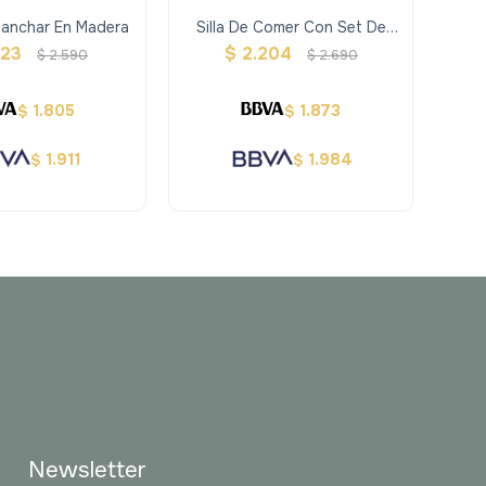
lanchar En Madera
Silla De Comer Con Set De
Teat
Alimentacion Para Muñecas
123
$
2.204
$
2.590
$
2.690
1.805
1.873
$
$
1.911
1.984
$
$
Newsletter