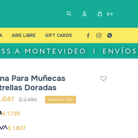
$
0
A
AIRE LIBRE
GIFT CARDS



na Para Muñecas
trellas Doradas
.041
$
2.490
18
1.735
$
1.837
$