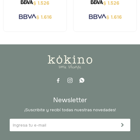
1.526
1.526
$
$
1.616
1.616
$
$



Newsletter
¡Suscribite y recibí todas nuestras novedades!