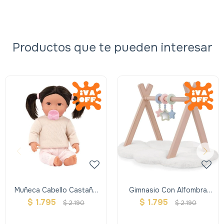
Productos que te pueden interesar
Muñeca Cabello Castaño
Gimnasio Con Alfombra
Oscuro 35cm- Michelle
Para Muñecas
$
1.795
$
1.795
$
2.190
$
2.190