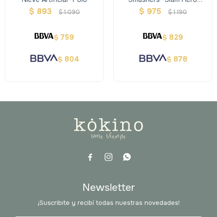
Fighters Muñeco Estirable
$
893
$
975
$
1.090
$
1.190
759
829
$
$
804
878
$
$



Newsletter
¡Suscribite y recibí todas nuestras novedades!