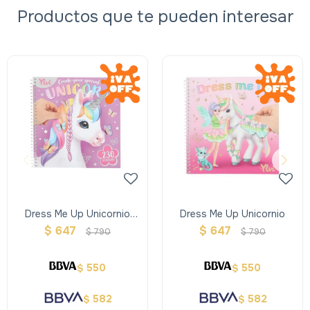
Productos que te pueden interesar
Dress Me Up Unicornio
Dress Me Up Unicornio
Create Your Special
$
647
$
647
$
790
$
790
550
550
$
$
582
582
$
$