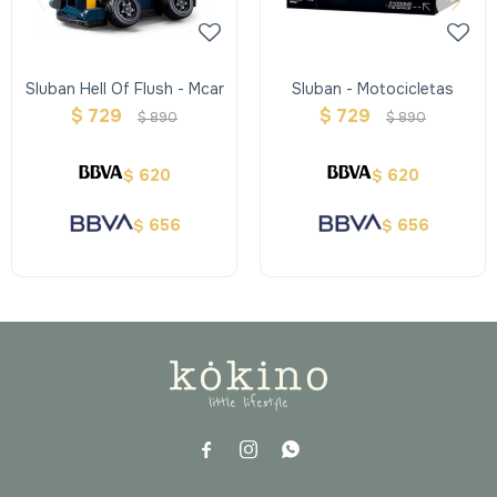
Sluban Hell Of Flush - Mcar
Sluban - Motocicletas
$
729
$
729
$
890
$
890
620
620
$
$
656
656
$
$


