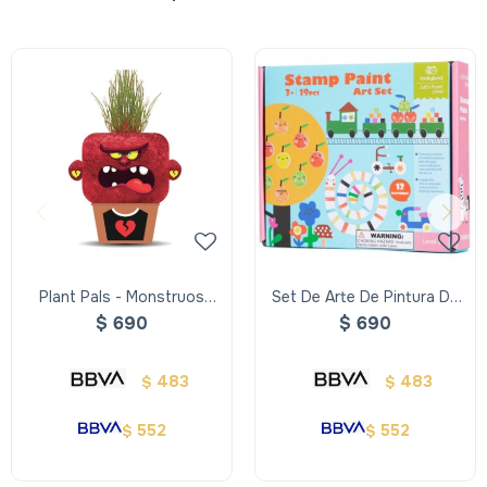
Plant Pals - Monstruos
Set De Arte De Pintura De
pelo de pasto - Angryannie
Sellos
$
690
$
690
483
483
$
$
552
552
$
$