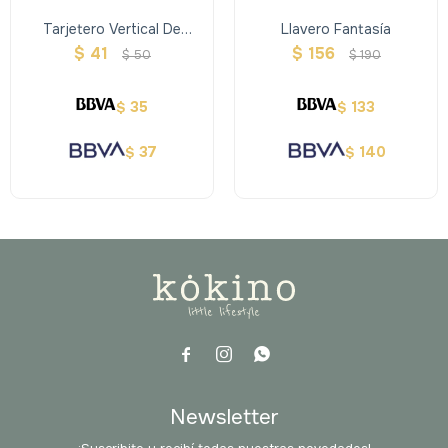
Tarjetero Vertical De
Llavero Fantasía
Plastico
$
41
$
156
$
50
$
190
35
133
$
$
37
140
$
$



Newsletter