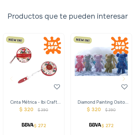
Productos que te pueden interesar
Cinta Métrica - Ibi Craft
Diamond Painting Osito
Helen
Llavero
$
320
$
320
$
390
$
390
272
272
$
$