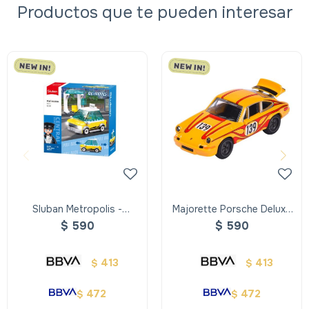
Productos que te pueden interesar
Sluban Metropolis -
Majorette Porsche Deluxe
Vehiculos De La Ciudad
Cars
$
590
$
590
413
413
$
$
472
472
$
$