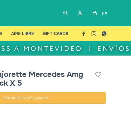
$
0
A
AIRE LIBRE
GIFT CARDS



jorette Mercedes Amg
ck X 5
Este artículo está agotado.