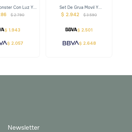
onster Con Luz Y
Set De Grua Movil Y
Ve
o John Deere
Contruccion
286
$
2.942
$
2.790
$
3.590
1.943
2.501
$
$
2.057
2.648
$
$
Newsletter