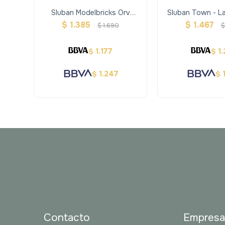
Sluban Modelbricks Orv
Sluban Town - L
Tanque 302 Pcs
Autos
$
1.385
$
1.467
$
1.690
1.177
1
$
$
1.247
$
$
Contacto
Empres