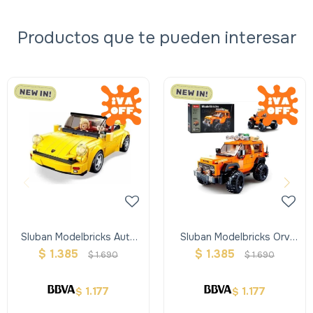
Productos que te pueden interesar
Sluban Modelbricks Auto
Sluban Modelbricks Orv
Deportivo Amarillo 290 Pcs
Tanque 302 Pcs
$
1.385
$
1.385
$
1.690
$
1.690
1.177
1.177
$
$