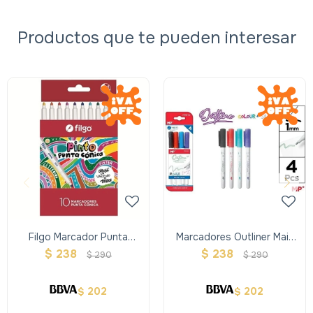
Productos que te pueden interesar
Filgo Marcador Punta
Marcadores Outliner Main
Conica Pinto 2221 X10
Paper Colores Fuertes
$
238
$
238
$
290
$
290
202
202
$
$