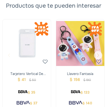
Productos que te pueden interesar
Tarjetero Vertical De
Llavero Fantasía
Plastico
$
41
$
156
$
50
$
190
35
133
$
$
37
140
$
$