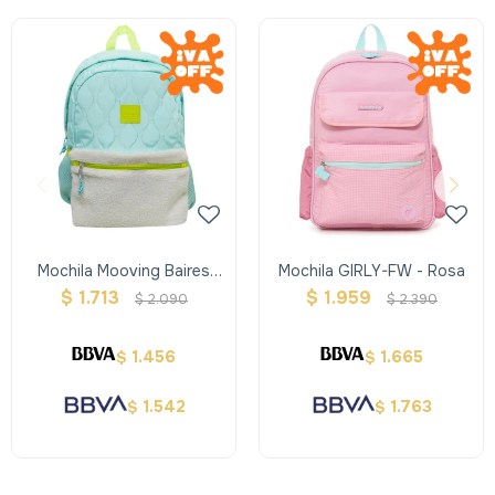
Mochila Mooving Baires
Mochila GIRLY-FW - Rosa
Top De Espalda
$
1.713
$
1.959
$
2.090
$
2.390
1.456
1.665
$
$
1.542
1.763
$
$