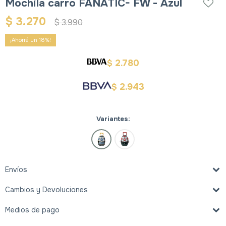
Mochila carro FANATIC- FW - Azul
$
3.270
$
3.990
18
2.780
$
2.943
$
Variantes:
Envíos
Cambios y Devoluciones
Medios de pago