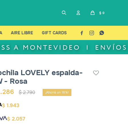
$
0
A
AIRE LIBRE
GIFT CARDS



chila LOVELY espalda-
 - Rosa
2.286
$
2.790
18
1.943
$
2.057
$