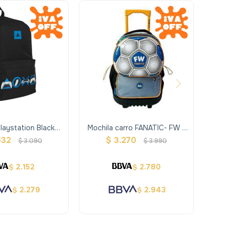
laystation Black
Mochila carro FANATIC- FW -
Bugg
Mooving
Azul
532
$
3.270
US
$
3.090
$
3.990
2.152
2.780
$
$
2.279
2.943
$
$