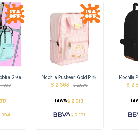
bbita Green
Mochila Pusheen Gold Pink
Mochila P
r
Mooving
$
2.368
$
2.
$
1.890
$
2.890
.317
2.013
$
1.394
2.131
$