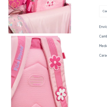
Enví
Camb
Medi
Cara