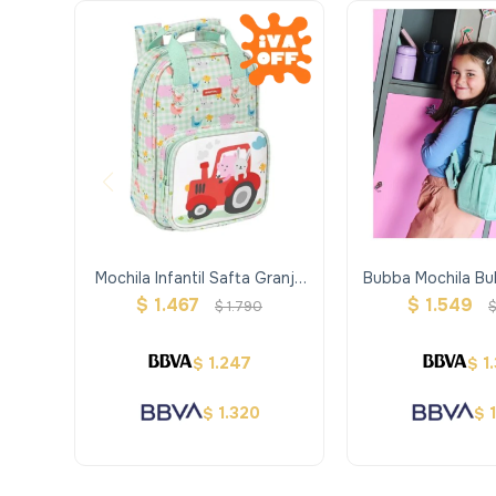
Mochila Infantil Safta Granja
Bubba Mochila Bu
De Espalda 28 Cm
Regula
$
1.467
$
1.549
$
1.790
1.247
1
$
$
1.320
$
$