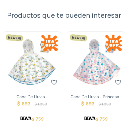
Productos que te pueden interesar
Capa De Lluvia -
Capa De Lluvia - Princesas
Construcción - Stephen
- Stephen Joseph
$
893
$
893
$
1.090
$
1.090
Joseph
759
759
$
$