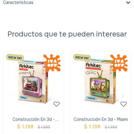
Características
Productos que te pueden interesar
Construcción En 3d -
Construcción En 3d - Miami
Tokyo
$
1.139
$
1.139
$
1.390
$
1.390