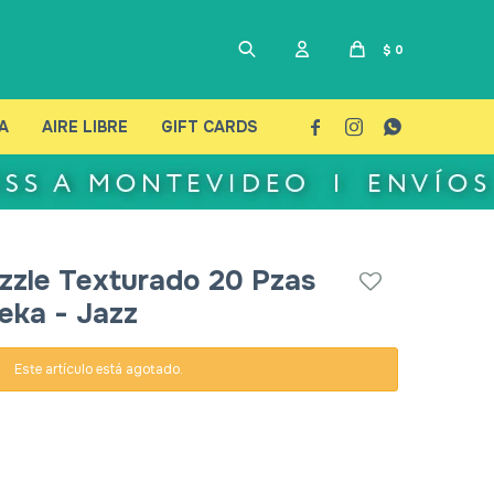
$
0
A
AIRE LIBRE
GIFT CARDS



zzle Texturado 20 Pzas
eka - Jazz
Este artículo está agotado.