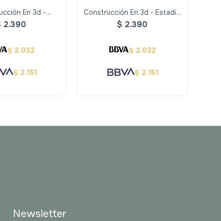
ucción En 3d -
Construcción En 3d - Estadio
Con
s Al Aire Libre
De Fútbol Americano
$
2.390
$
2.390
2.032
2.032
$
$
2.151
2.151
$
$
Newsletter