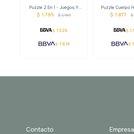
Puzzle 2 En 1 - Juegos Y
Puzzle Cuerpo 
Mundo - Hape
Piso 1m 60pz
$
1.795
$
1.877
$
2.190
$
1.526
1
$
$
1.616
$
$
Contacto
Empres