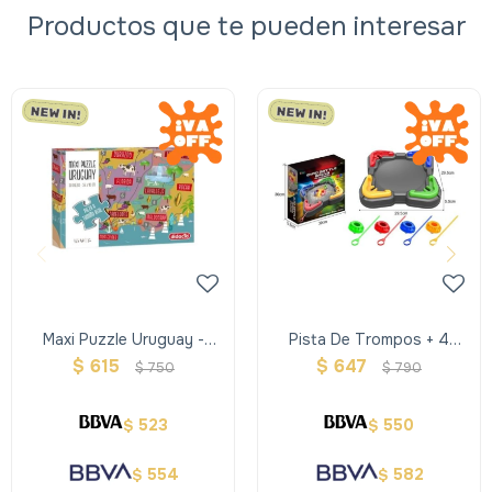
Productos que te pueden interesar
Maxi Puzzle Uruguay -
Pista De Trompos + 4
Didacta
Trompos
$
615
$
647
$
750
$
790
523
550
$
$
554
582
$
$