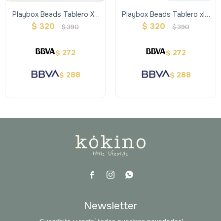
Playbox Beads Tablero Xl-
Playbox Beads Tablero xl -
Cuadrado Encastrable
Auto
$
320
$
320
$
390
$
390
272
272
$
$
288
288
$
$



Newsletter