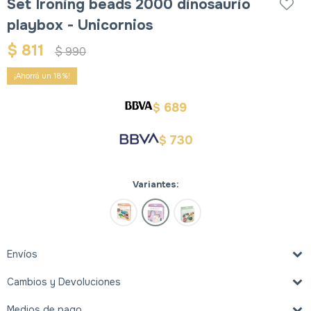
Set Ironing beads 2000 dinosaurio
playbox - Unicornios
$
811
$
990
18
689
$
730
$
Variantes:
Envíos
Cambios y Devoluciones
Medios de pago