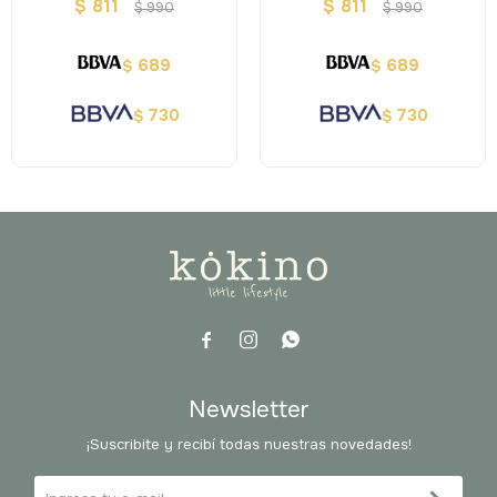
Summer Feeling - Top
$
811
$
811
$
990
$
990
Model
689
689
$
$
730
730
$
$



Newsletter
¡Suscribite y recibí todas nuestras novedades!