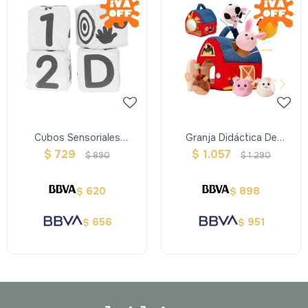
Cubos Sensoriales
Granja Didáctica De
Acolchonados
Peluche Con 6 Animalitos Y
$
729
$
1.057
$
890
$
1.290
Sonidos
620
898
$
$
656
951
$
$