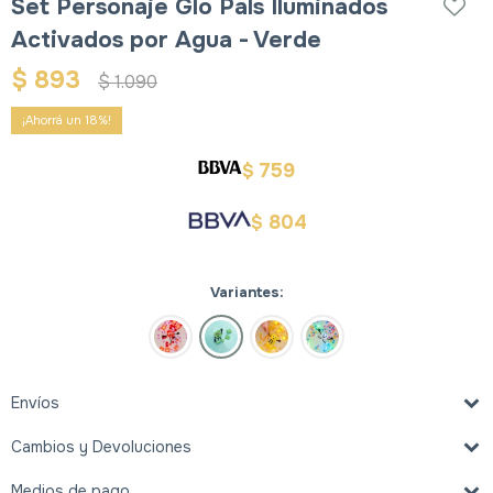
Set Personaje Glo Pals Iluminados
Activados por Agua - Verde
$
893
$
1.090
18
759
$
804
$
Variantes:
Envíos
Cambios y Devoluciones
Medios de pago