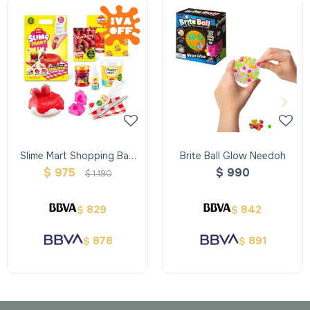
Slime Mart Shopping Bag
Brite Ball Glow Needoh
Tarta De Frutilla
$
975
$
990
$
1.190
829
842
$
$
878
891
$
$