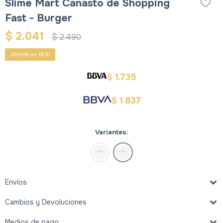
Slime Mart Canasto de Shopping
Fast - Burger
$
2.041
$
2.490
18
1.735
$
1.837
$
Variantes:
Envíos
Cambios y Devoluciones
Medios de pago