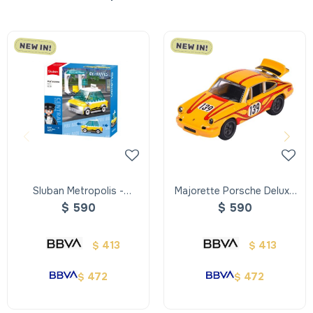
Sluban Metropolis -
Majorette Porsche Deluxe
Vehiculos De La Ciudad
Cars
$
590
$
590
413
413
$
$
472
472
$
$