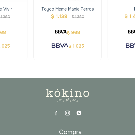
e Vivir
Toyco Meme Mania Perros
$
1.139
$
1.
1.390
$
1.390
968
968
$
1.025
1.025
$



a
Compra