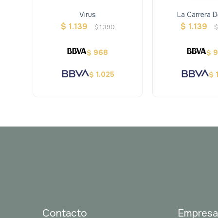
Virus
La Carrera D
$
1.139
$
1.139
$
1.390
$
968
$
$
1.025
$
$
Contacto
Empres