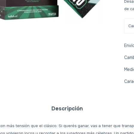
Desar
de ca
Enví
Camb
Medi
Cara
Descripción
 con más tensión que el clásico. Si querés ganar, vas a tener que transp
 nos volvieron locos y recordar a los jugadores más célebres. Un partid