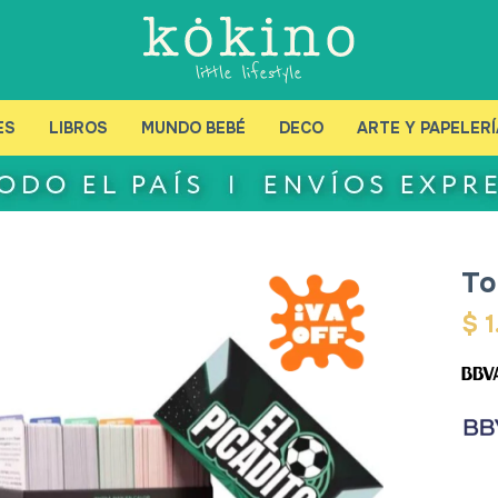
ES
LIBROS
MUNDO BEBÉ
DECO
ARTE Y PAPELERÍ
To
$
1