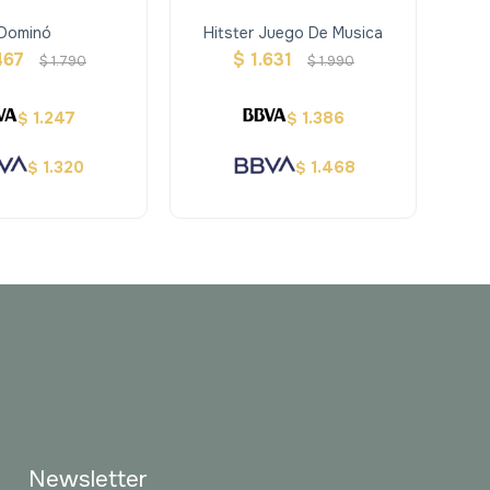
Dominó
Hitster Juego De Musica
Has
Trom
467
$
1.631
$
1.790
$
1.990
1.247
1.386
$
$
1.320
1.468
$
$
Newsletter