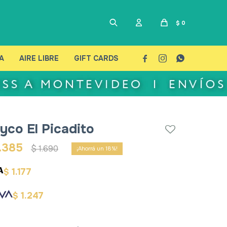
$
0
A
AIRE LIBRE
GIFT CARDS



yco El Picadito
.385
$
1.690
18
1.177
$
1.247
$