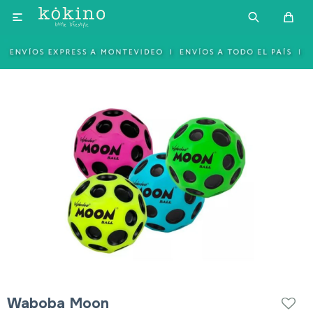

Waboba Moon