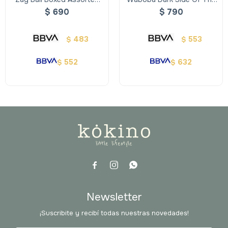
Color
Moon Ball
$
690
$
790
483
553
$
$
552
632
$
$



Newsletter
¡Suscribite y recibí todas nuestras novedades!