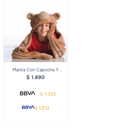
Manta Con Capucha Y
Guantes - Oso
$
1.890
1.323
$
1.512
$