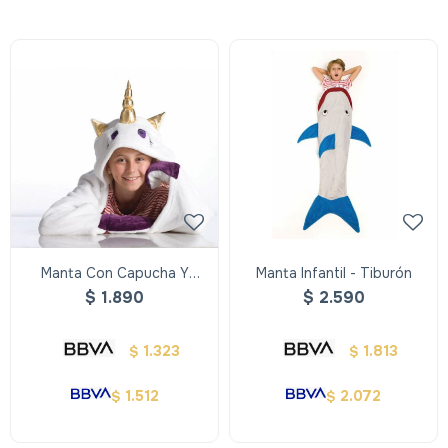
Manta Con Capucha Y
Manta Infantil - Tiburón
Guantes - Unicornio
$
1.890
$
2.590
1.323
1.813
$
$
1.512
2.072
$
$