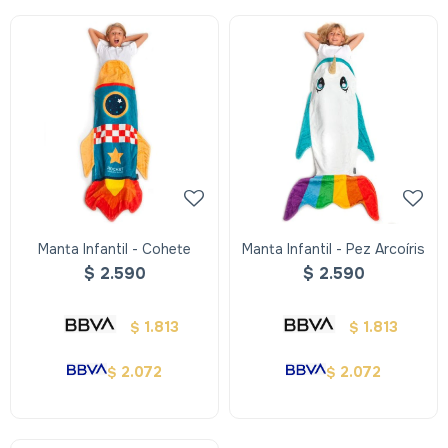
Manta Infantil - Cohete
Manta Infantil - Pez Arcoíris
$
2.590
$
2.590
1.813
1.813
$
$
2.072
2.072
$
$