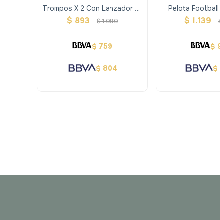
Trompos X 2 Con Lanzador En
Pelota Football
Valija
$
893
$
1.139
$
1.090
759
$
$
804
$
$