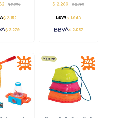
Terra
Remoto Terra
32
$
2.286
$
3.090
$
2.790
2.152
1.943
$
$
2.279
2.057
$
$