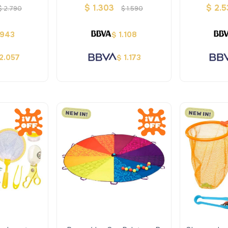
erra
$
1.303
$
2.5
$
2.790
$
1.590
.943
1.108
$
2.057
1.173
$