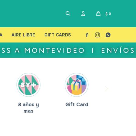
$
0
A
AIRE LIBRE
GIFT CARDS



8 años y
Gift Card
mas