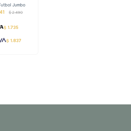
Futbol Jumbo
41
$
2.490
1.735
$
1.837
$