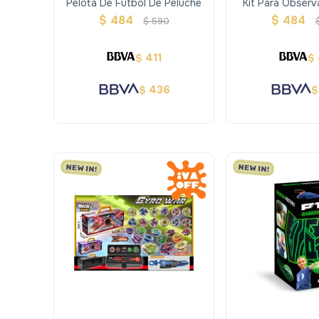
Pelota De Futbol De Peluche
Kit Para Observ
$
484
$
484
$
590
411
$
$
436
$
$