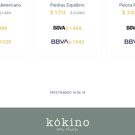
 Americano
Piedras Equilibrio
Pelota 
$
1.713
$
2.0
$
1.390
$
2.090
968
1.456
$
1.025
1.542
$
MOSTRANDO
14
DE
14