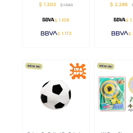
Remoto T
$
1.303
$
2.286
$
1.590
1.108
1
$
$
1.173
$
$