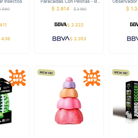
ar Insectos
Paracaídas Con Pelotas - B
Observador 
Toys
$
2.614
$
1.
$
590
$
3.190
411
2.222
$
436
2.353
$