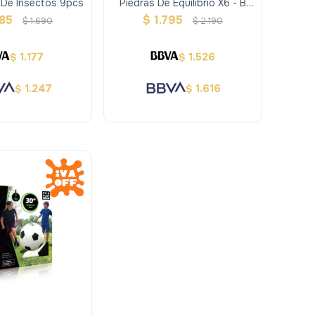
De Insectos 9pcs
Piedras De Equilibrio X6 - B
Toys
385
$
1.795
$
1.690
$
2.190
1.177
1.526
$
$
1.247
1.616
$
$