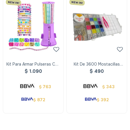
Kit Para Armar Pulseras Con
Kit De 3600 Mostacillas
Cuentas Diy
Para Pulseras Completo
$
1.090
$
490
763
343
$
$
872
392
$
$