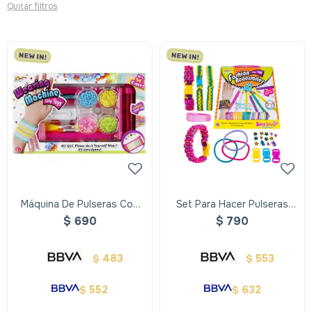
Quitar filtros
Máquina De Pulseras Con
Set Para Hacer Pulseras
Diseño
Con Hilo
$
690
$
790
483
553
$
$
552
632
$
$