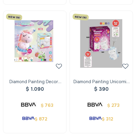
Diamond Painting Decora
Diamond Painting Unicornio
Tu Unicornio
Llavero
$
1.090
$
390
763
273
$
$
872
312
$
$