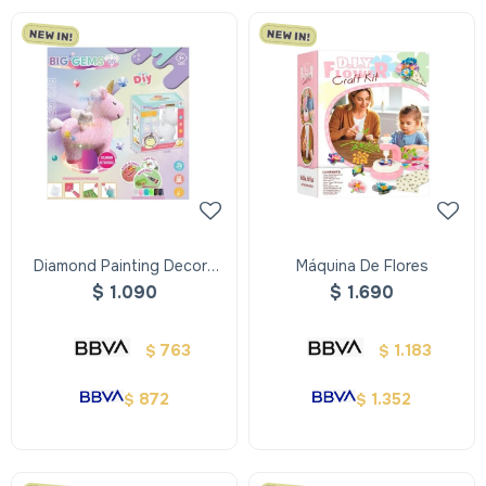
Diamond Painting Decora
Máquina De Flores
Tu Unicornio Con Alas
$
1.090
$
1.690
763
1.183
$
$
872
1.352
$
$